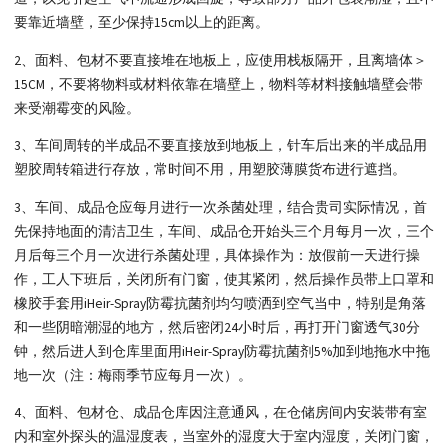
要靠近墙壁，至少保持15cm以上的距离。
2、面料、包材不要直接堆在地板上，应使用栈板隔开，且离墙体＞
15CM，不要将物料或材料依靠在墙壁上，物料等材料接触墙壁会带
来受潮霉变的风险。
3、车间周转的半成品不要直接放到地板上，针车后出来的半成品用
塑胶周转箱进行存放，常时间不用，用塑胶薄膜货布进行遮挡。
3、车间、成品仓应每月进行一次杀菌处理，结合贵司实际情况，首
先保持地面的清洁卫生，车间、成品仓开始头三个月每月一次，三个
月后每三个月一次进行杀菌处理，具体操作为：放假前一天进行操
作，工人下班后，关闭所有门窗，使其紧闭，然后操作员带上口罩和
橡胶手套用iHeir-Spray防霉抗菌剂均匀喷洒到空气当中，特别是角落
和一些阴暗潮湿的地方，然后密闭24小时后，再打开门窗透气30分
钟，然后进人到仓库里面用iHeir-Spray防霉抗菌剂5%加到地拖水中拖
地一次（注：梅雨季节应每月一次）。
4、面料、包材仓、成品仓库因注意通风，在仓储房间内安装带有室
内和室外探头的温湿度表，当室外的湿度大于室内湿度，关闭门窗，