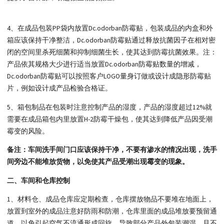
4、在成品包装PP袋内放置Dc.odorban防霉贴，包装成品的内盒和外
箱应该保持干净整洁，Dc.odorban防霉贴通过释放抗菌因子在相对密
闭的空间里杀死细菌和抑制细菌生长，使其达到防霉抗菌效果。注：
产品依其规格大少进行适当放置Dc.odorban防霉贴数量的增减，
Dc.odorban防霉贴可以按照客户LOGO量身订做或设计成隐形防霉贴
片，例如设计成产品检验合格证。
5、箱包制品在包装时注意控制产品的湿度，产品的湿度超过12%就
需要在成品箱包内里放置H-2防霉干燥包，使其达到降低产品因受潮
霉变的风险。
备注：车间洗手间门口应该保持干净，不要有渗水的情况出现，洗手
间旁边不能堆放货物，以免使其产品受潮出现霉变的现象。
二、车间和仓库控制
1、材料仓、成品仓库应定期检查，仓库摆放物品不要堆在地面上，
放置到室外的成品注意好防雨和防潮，仓库里面的成品堆放要预留通
道，以免引起空气不流通形成回旋，导致部分产品外包装潮湿，且不