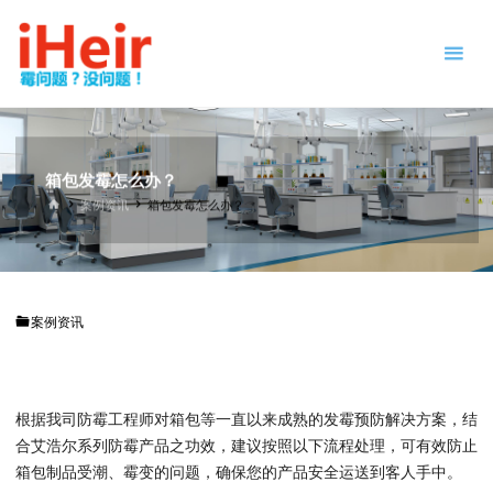
跳
防
转
霉
到
剂
内
|
容。
抗
菌
剂
箱包发霉怎么办？
|
首
案例资讯
箱包发霉怎么办？
页
干
燥
剂
|
案例资讯
防
霉
片
-
IHEIR
根据我司防霉工程师对箱包等一直以来成熟的发霉预防解决方案，结
防霉
抗菌
合艾浩尔系列防霉产品之功效，建议按照以下流程处理，可有效防止
供应
商
箱包制品受潮、霉变的问题，确保您的产品安全运送到客人手中。