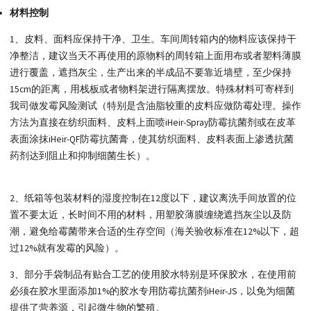
材料控制
1、皮料、面料应保持干净、卫生。车间周转箱内的物料应该保持干
净整洁，建议当天不再使用的原物料的周转箱上面用布或者塑料薄膜
进行覆盖，遮挡灰尘，生产出来的半成品不要靠近墙壁，至少保持
15cm的距离，用栈板或者物料架进行隔离摆放。特殊材料可寄样到
我司做发霉风险测试（特别是含油脂较重的皮料应做防霉处理。操作
方法为直接在纺织面料、皮料上面喷iHeir-Spray防霉抗菌剂或在皮革
表面涂抹iHeir-QF防霉抗菌膏，使其纺织面料、皮料表面上渗透抗菌
药剂达到阻止和抑制细菌生长）。
2、纸箱等包装材料的湿度控制在12度以下，建议离洗手间放置的位
置不要太近，长时间不用的材料，用塑胶薄膜缠绕遮挡灰尘以及防
潮，避免给霉菌带来合适的生存空间（海关验收标准在12%以下，超
过12%就有发霉的风险）。
3、部分手袋制品有贴合工艺的使用胶水特别是环保胶水，在使用前
必须在胶水里面添加1%的胶水专用防霉抗菌剂iHeir-JS，以免为细菌
提供了营养源，引起微生物的繁殖。