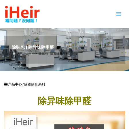
跳
防
转
霉
到
剂
内
|
容。
抗
菌
剂
除味包 | 除异味除甲醛
|
首
产品中心
除味包 | 除异味除甲醛
页
干
燥
剂
|
产品中心
/
除霉除臭系列
防
霉
除异味除甲醛
片
-
IHEIR
防霉
抗菌
供应
商