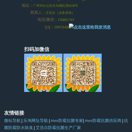
地址：
广州市白云区石马桃红西街38号
联系人：
王先生（业务咨询）
电话/微信：
17620017314
QQ：
2500731426
扫码加微信
友情链接
微站导航
|
乐淘网址导航
|
iHeir防霉抗菌专家
|
iHeir防霉抗菌供应商
|
抗
菌防霉防水除臭
|
艾浩尔防霉抗菌生产厂家