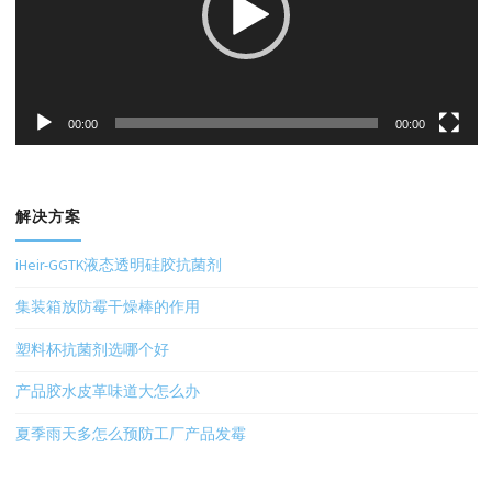
器
00:00
00:00
解决方案
iHeir-GGTK液态透明硅胶抗菌剂
集装箱放防霉干燥棒的作用
塑料杯抗菌剂选哪个好
产品胶水皮革味道大怎么办
夏季雨天多怎么预防工厂产品发霉