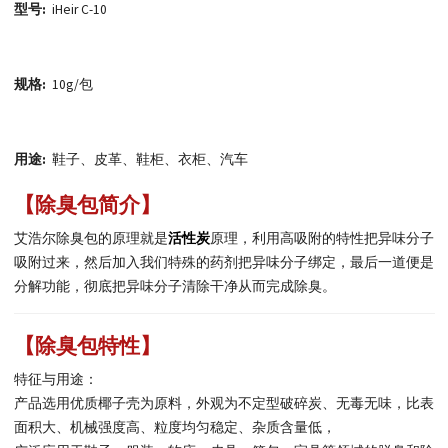
型号:
iHeir C-10
规格:
10g/包
用途:
鞋子、皮革、鞋柜、衣柜、汽车
【除臭包简介】
艾浩尔除臭包的原理就是
活性炭
原理，利用高吸附的特性把异味分子
吸附过来，然后加入我们特殊的药剂把异味分子绑定，最后一道便是
分解功能，彻底把异味分子清除干净从而完成除臭。
【
除臭包特性
】
特征与用途：
产品选用优质椰子壳为原料，外观为不定型破碎炭、无毒无味，比表
面积大、机械强度高、粒度均匀稳定、杂质含量低，