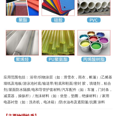
应用范围包括： 浴帘/织物涂层（如：滑雪衣，雨衣，帐篷）/乙烯基
墙纸及地板/游泳池衬底/输送带/鞋底和鞋面/密封 胶，填缝剂，粘合
剂/屋面防水隔膜/电和导管护套材料/汽车配件（如：车篷，门封条，
减震器，操纵杆）/ 泡沫材料（如：坐垫，垫圈，绝缘材料）/ 家用
电器衬垫（如：洗衣机，电冰箱）/防水油布及遮阳篷/抗菌 涂料