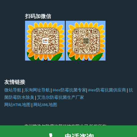
扫码加微信
友情链接
微站导航
|
乐淘网址导航
|
iHeir防霉抗菌专家
|
iHeir防霉抗菌供应商
|
抗
菌防霉防水除臭
|
艾浩尔防霉抗菌生产厂家
网站HTML地图
|
网站XML地图
广州艾浩尔防霉抗菌科技有限公司 版权所有
备案号:
粤ICP备15004845号