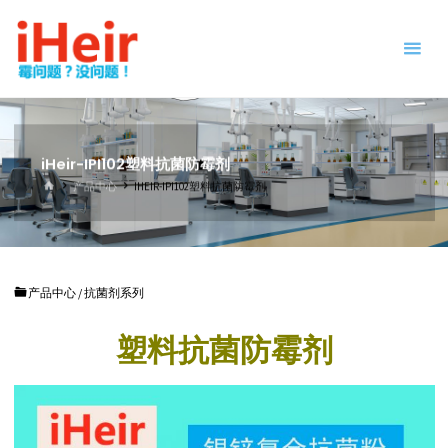
跳
防
转
霉
到
剂
内
|
容。
抗
菌
剂
iHeir-IPI102塑料抗菌防霉剂
|
首
产品中心
IHEIR-IPI102塑料抗菌防霉剂
页
干
燥
剂
|
产品中心
/
抗菌剂系列
防
霉
塑料抗菌防霉剂
片
-
IHEIR
防霉
抗菌
供应
商