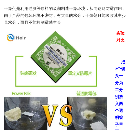
干燥剂是利用硅胶等原料的吸潮制造干燥环境，从而达到防霉作用，
由于产品的包装环境不密封，有大量的水分，干燥剂只能吸收其中少
量水分，而且不能抑制霉菌生长；
实验
对比
把
2个馒
头一
分为
二分
别放
入两
个透
明管
子里