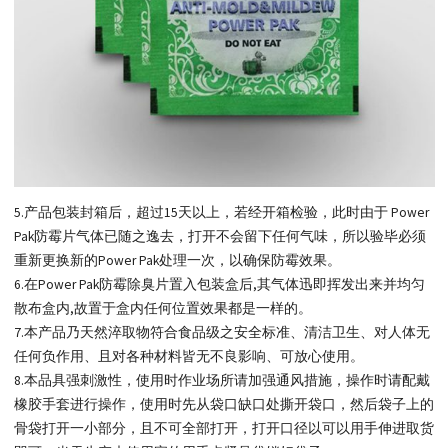
5.产品包装封箱后，超过15天以上，若经开箱检验，此时由于 Power
Pak防霉片气体已随之逸去，打开不会留下任何气味，所以验毕必须
重新更换新的Power Pak处理一次，以确保防霉效果。
6.在Power Pak防霉除臭片置入包装盒后,其气体迅即挥发出来并均匀
散布盒内,故置于盒内任何位置效果都是一样的。
7.本产品乃天然淬取物符合食品级之安全标准、清洁卫生、对人体无
任何负作用、且对各种材料皆无不良影响、可放心使用。
8.本品具强刺激性，使用时作业场所请加强通风措施，操作时请配戴
橡胶手套进行操作，使用时先从袋口缺口处撕开袋口，然后袋子上的
骨袋打开一小部分，且不可全部打开，打开口径以可以用手伸进取货