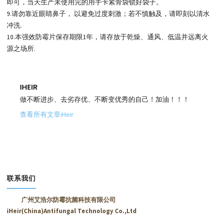
即可，当天生产未使用完的用手卡紧骨袋锁好袋子。
9.请勿靠近眼睛鼻子， 以避免过度刺激；若不慎触及，请即刻以清水
冲洗.
10.本强效防霉片保存期限1年，请存放于乾燥、通风、低温并远离火
源之场所.
IHEIR
做不断进步、去劣存优、不断变优秀的自己！加油！！！
查看所有文章iHeir
联系我们
广州艾浩尔防霉抗菌科技有限公司
iHeir(China)Antifungal Technology Co.,Ltd