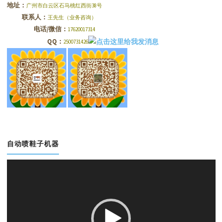
地址：
广州市白云区石马桃红西街38号
联系人：
王先生（业务咨询）
电话/微信：
17620017314
QQ：
2500731426
自动喷鞋子机器
视
频
播
放
器