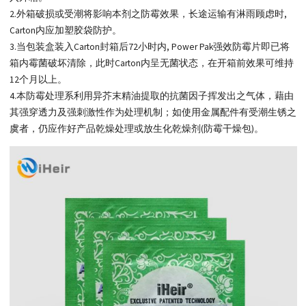
2.外箱破损或受潮将影响本剂之防霉效果，长途运输有淋雨顾虑时,
Carton内应加塑胶袋防护。
3.当包装盒装入Carton封箱后72小时内, Power Pak强效防霉片即已将
箱内霉菌破坏清除，此时Carton内呈无菌状态，在开箱前效果可维持
12个月以上。
4.本防霉处理系利用异芥末精油提取的抗菌因子挥发出之气体，藉由
其强穿透力及强刺激性作为处理机制；如使用金属配件有受潮生锈之
虞者，仍应作好产品乾燥处理或放生化乾燥剂(防霉干燥包)。