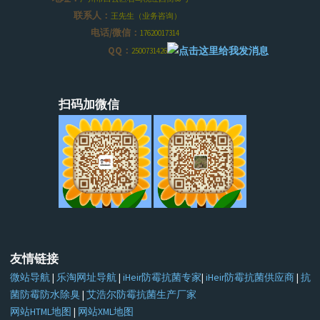
联系人：
王先生（业务咨询）
电话/微信：
17620017314
QQ：
2500731426
扫码加微信
友情链接
微站导航
|
乐淘网址导航
|
iHeir防霉抗菌专家
|
iHeir防霉抗菌供应商
|
抗
菌防霉防水除臭
|
艾浩尔防霉抗菌生产厂家
网站HTML地图
|
网站XML地图