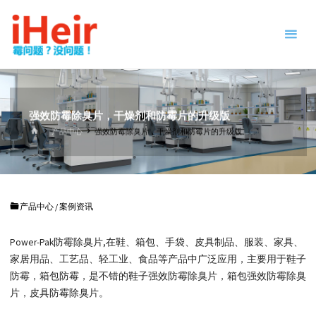
跳
防
转
霉
到
剂
内
|
容。
抗
菌
剂
强效防霉除臭片，干燥剂和防霉片的升级版
|
首
产品中心
强效防霉除臭片，干燥剂和防霉片的升级版
页
干
燥
剂
|
产品中心
/
案例资讯
防
霉
Power-Pak防霉除臭片,在鞋、箱包、手袋、皮具制品、服装、家具、
片
-
家居用品、工艺品、轻工业、食品等产品中广泛应用，主要用于鞋子
IHEIR
防霉
防霉，箱包防霉，是不错的鞋子强效防霉除臭片，箱包强效防霉除臭
抗菌
片，皮具防霉除臭片。
供应
商