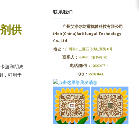
联系我们
菌剂供
广州艾浩尔防霉抗菌科技有限公司
iHeir(China)Antifungal Technology
Co.,Ltd
地址：
广州市白云区石马桃红西街38号
联系人：
王先生（业务咨询）
电话/微信：
17620017314
和卡波和阴离
QQ：
2500731426
菌剂，可用于