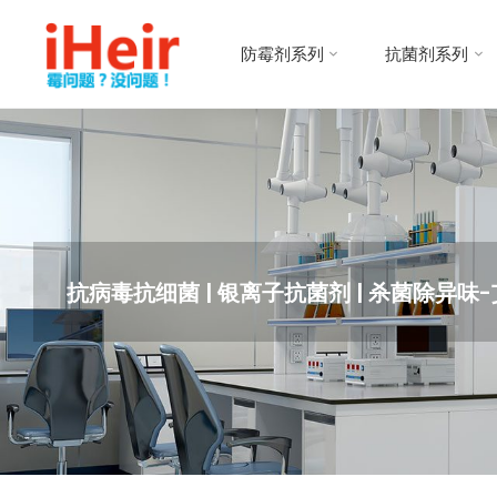
跳
防
转
霉
防霉剂系列
抗菌剂系列
到
剂
内
|
容。
抗
菌
剂
|
干
燥
抗病毒抗细菌 | 银离子抗菌剂 | 杀菌除异
剂
|
防
霉
片
-
IHEIR
防霉