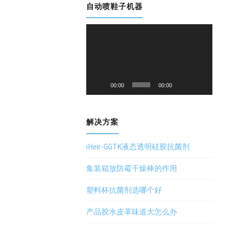
自动喷鞋子机器
视
频
播
放
器
00:00
00:00
解决方案
iHeir-GGTK液态透明硅胶抗菌剂
集装箱放防霉干燥棒的作用
塑料杯抗菌剂选哪个好
产品胶水皮革味道大怎么办