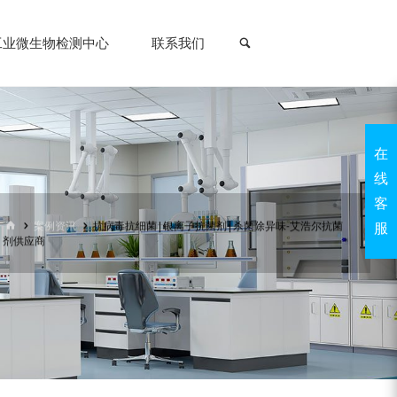
搜索
工业微生物检测中心
联系我们
在
线
客
首
案例资讯
抗病毒抗细菌 | 银离子抗菌剂 | 杀菌除异味-艾浩尔抗菌
服
页
剂供应商