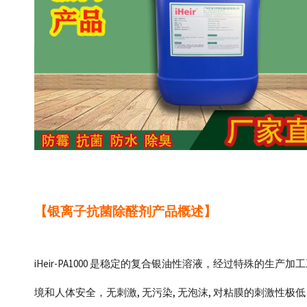
【银离子抗菌除醛剂
产品概述
】
iHeir-PA1000 是稳定的复合银油性溶液，经过特殊的生
境和人体安全，无刺激, 无污染, 无泡沫, 对粘膜的刺激性极