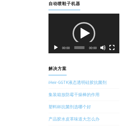
自动喷鞋子机器
视
频
播
放
器
00:00
00:00
解决方案
iHeir-GGTK液态透明硅胶抗菌剂
集装箱放防霉干燥棒的作用
塑料杯抗菌剂选哪个好
产品胶水皮革味道大怎么办