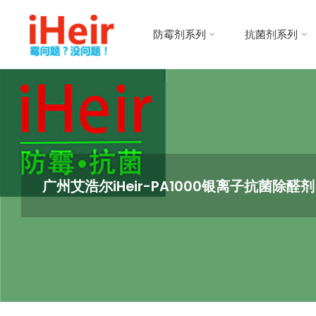
跳
防
转
霉
防霉剂系列
抗菌剂系列
到
剂
内
|
容。
抗
菌
剂
|
干
燥
广州艾浩尔iHeir-PA1000银离子抗菌除醛
剂
|
防
霉
片
-
IHEIR
防霉