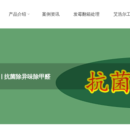
产品介绍
案例资讯
发霉翻箱处理
艾浩尔
剂 | 抗菌除异味除甲醛