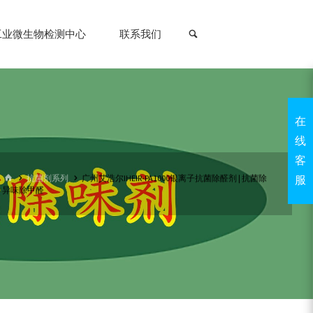
搜索
工业微生物检测中心
联系我们
在
线
客
首
抗菌剂系列
广州艾浩尔IHEIR-PA1000银离子抗菌除醛剂 | 抗菌除
服
页
异味除甲醛