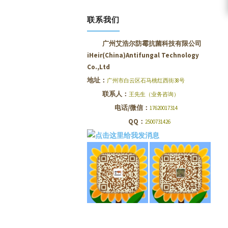
联系我们
广州艾浩尔防霉抗菌科技有限公司
iHeir(China)Antifungal Technology
Co.,Ltd
地址：
广州市白云区石马桃红西街38号
联系人：
王先生（业务咨询）
电话/微信：
17620017314
QQ：
2500731426