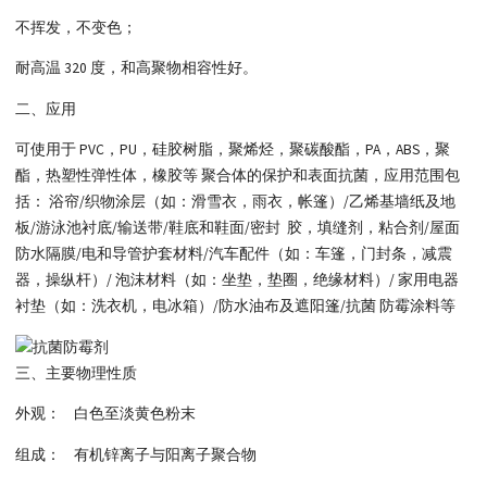
不挥发，不变色；
耐高温 320 度，和高聚物相容性好。
二、应用
可使用于 PVC，PU，硅胶树脂，聚烯烃，聚碳酸酯，PA，ABS，聚
酯，热塑性弹性体，橡胶等 聚合体的保护和表面抗菌，应用范围包
括： 浴帘/织物涂层（如：滑雪衣，雨衣，帐篷）/乙烯基墙纸及地
板/游泳池衬底/输送带/鞋底和鞋面/密封 胶，填缝剂，粘合剂/屋面
防水隔膜/电和导管护套材料/汽车配件（如：车篷，门封条，减震
器，操纵杆）/ 泡沫材料（如：坐垫，垫圈，绝缘材料）/ 家用电器
衬垫（如：洗衣机，电冰箱）/防水油布及遮阳篷/抗菌 防霉涂料等
三、主要物理性质
外观： 白色至淡黄色粉末
组成： 有机锌离子与阳离子聚合物