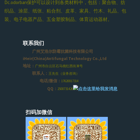
Dc.odorban保护可以设计到各类材料中，包括：聚合物、纺
织品、涂层、纸张、粘合剂、皮革、家具、竹木、礼品、包
装、电子电器产品、五金塑胶制品、体育运动器材。
联系我们
广州艾浩尔防霉抗菌科技有限公司
iHeir(China)Antifungal Technology Co.,Ltd
地址：
广州市白云区石马桃红西街38号
联系人：
王先生（业务咨询）
电话/微信：
17620017314
QQ：
2500731426
扫码加微信