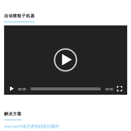
自动喷鞋子机器
视
频
播
放
器
00:00
00:00
解决方案
iHeir-GGTK液态透明硅胶抗菌剂