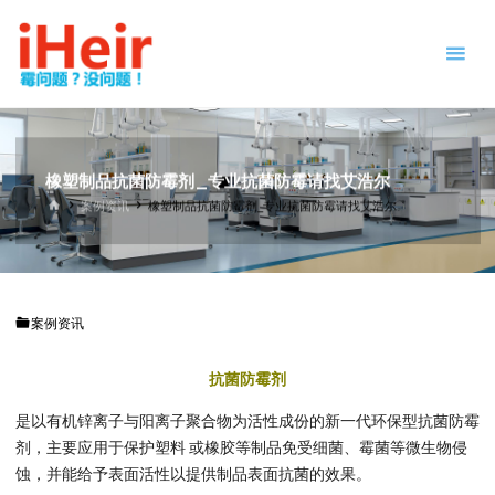
跳
防
转
霉
到
剂
内
|
容。
抗
菌
剂
橡塑制品抗菌防霉剂_专业抗菌防霉请找艾浩尔
|
首
案例资讯
橡塑制品抗菌防霉剂_专业抗菌防霉请找艾浩尔
页
干
燥
剂
|
案例资讯
防
霉
抗菌防霉剂
片
-
IHEIR
是以有机锌离子与阳离子聚合物为活性成份的新一代环保型抗菌防霉
防霉
抗菌
剂，主要应用于保护塑料 或橡胶等制品免受细菌、霉菌等微生物侵
供应
商
蚀，并能给予表面活性以提供制品表面抗菌的效果。