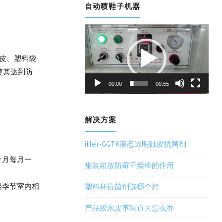
自动喷鞋子机器
视
频
播
纸皮、塑料袋
放
使其达到防
器
00:00
00:55
解决方案
iHeir-GGTK液态透明硅胶抗菌剂
个月每月一
集装箱放防霉干燥棒的作用
湿季节室内相
塑料杯抗菌剂选哪个好
产品胶水皮革味道大怎么办