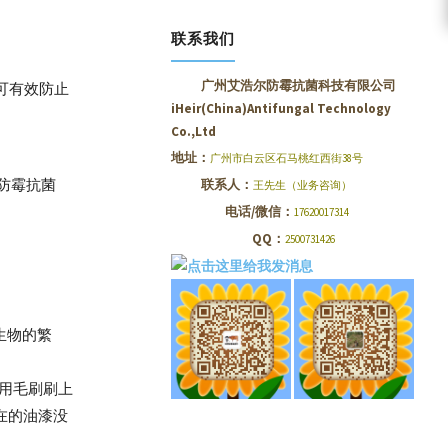
联系我们
广州艾浩尔防霉抗菌科技有限公司
可有效防止
iHeir(China)Antifungal Technology
Co.,Ltd
地址：
广州市白云区石马桃红西街38号
F防霉抗菌
联系人：
王先生（业务咨询）
电话/微信：
17620017314
QQ：
2500731426
生物的繁
上用毛刷刷上
现在的油漆没