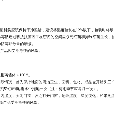
的纸皮、塑料袋应该保持干净整洁，建议将湿度控制在12%以下，包装时将
ban防霉贴通过释放抗菌因子在密闭的空间里杀死细菌和抑制细菌生长，
an防霉贴数量的增减。
降低产品因受潮霉变的风险。
且离墙体＞10CM。
实际情况，首先保持地面的清洁卫生，面料、包材、成品仓开始头三
y杀菌剂5%加到地拖水中拖地一次（注：梅雨季节应每月一次）。
室内湿度，关闭门窗，反之打开门窗，记录湿度、温度变化，如果潮
降低产品受潮霉变的风险。