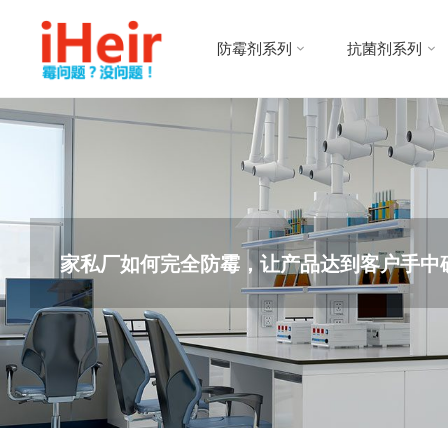
跳
防
转
霉
防霉剂系列
抗菌剂系列
到
剂
内
|
容。
抗
菌
剂
|
干
燥
家私厂如何完全防霉，让产品达到客户手中
剂
|
防
霉
片
-
IHEIR
防霉