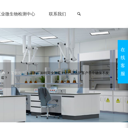
搜索
工业微生物检测中心
联系我们
在
线
客
首
案例资讯
家私厂如何完全防霉，让产品达到客户手中确保不发
服
页
霉？