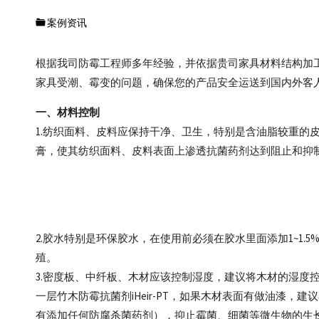
抗菌
供应
案例资讯
商
根据我司防霉工程师多年经验，并依据贵司家具材料结构加
家具受潮、霉变的问题，确保您的产品安全运送到国内外客
一、材料控制
1.纺织面料、皮料应保持干净、卫生，特别是含油脂较重的皮料
膏，使其纺织面料、皮料表面上渗透抗菌药剂达到阻止和抑
2.胶水特别是环保胶水，在使用前必须在胶水里面添加1~1.5
殖。
3.密度板、中纤板、木材应该控制湿度，建议将木材的湿度控
一层竹木防霉抗菌剂iHeir-PT，如果木材表面有做油漆，建议
有添加任何防腐杀菌药剂），抑止霉菌、细菌等微生物的生