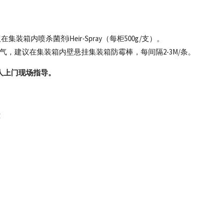
内喷杀菌剂iHeir-Spray（每柜500g/支）。
气，建议在集装箱内壁悬挂集装箱防霉棒，每间隔2-3M/条。
人上门现场指导。
！