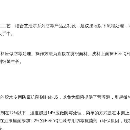
工工艺，结合艾浩尔系列防霉产品之功效，建议按照以下流程处理，
人手中。
应做防霉处理。操作方法为直接在纺织面料、皮料上面抹iHeir-Q
制细菌生长。
%的胶水专用防霉抗菌剂iHeir-JS，以免为细菌提供了营养源，引起微
制在12%以下，湿度超过14%应做防霉处理，简单的方式是在木架
在油漆里面添加1-2%的iHeir-YQ油漆专用防霉抗菌剂（环保原因，
长。