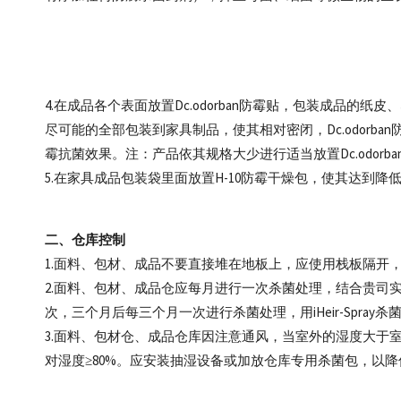
4.在成品各个表面放置Dc.odorban防霉贴，包装成品
尽可能的全部包装到家具制品，使其相对密闭，Dc.odor
霉抗菌效果。注：产品依其规格大少进行适当放置Dc.odorb
5.在家具成品包装袋里面放置H-10防霉干燥包，使其达到
二、仓库控制
1.面料、包材、成品不要直接堆在地板上，应使用栈板隔开，
2.面料、包材、成品仓应每月进行一次杀菌处理，结合贵司
次，三个月后每三个月一次进行杀菌处理，用iHeir-Spra
3.面料、包材仓、成品仓库因注意通风，当室外的湿度大于
对湿度≥80%。应安装抽湿设备或加放仓库专用杀菌包，以