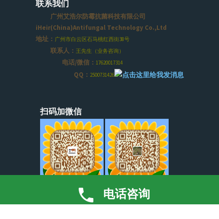
联系我们
广州艾浩尔防霉抗菌科技有限公司
iHeir(China)Antifungal Technology Co.,Ltd
地址：
广州市白云区石马桃红西街38号
联系人：
王先生（业务咨询）
电话/微信：
17620017314
QQ：
2500731426
扫码加微信
电话咨询
友情链接