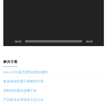
播
放
器
00:00
00:00
解决方案
iHeir-GGTK液态透明硅胶抗菌剂
集装箱放防霉干燥棒的作用
塑料杯抗菌剂选哪个好
产品胶水皮革味道大怎么办