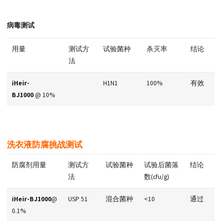
病毒测试
用量
测试方
试验菌种
杀灭率
结论
法
iHeir-
H1N1
100%
有效
BJ1000
@ 10%
洗衣液防腐挑战测试
防腐剂用量
测试方
试验菌种
试验后菌落
结论
法
数(cfu/g)
iHeir-BJ1000
@
USP 51
混合菌种
<10
通过
0.1%