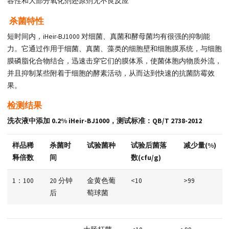
容性和大部分氧化剂还原剂无不良反应
杀菌特性
短时间内，iHeir-BJ1000 对细菌、真菌和酵母菌均有很强的抑制能
力。它通过作用于细菌、真菌、藻类的细胞壁和细胞膜系统，与细胞
膜磷脂化合物结合，迅速击穿它们的膜体系，使菌体胞内物质外流，
并且抑制某些附着于细胞的酵素活动，从而达到快速的抗菌防霉效
果。
检测结果
洗衣液中添加 0.2% iHeir-BJ1000，测试标准：QB/T 2738-2012
样品稀
杀菌时
试验菌种
试验后菌落
减少量(%)
释倍数
间
数(cfu/g)
1：100
20 分钟
金黄色葡
<10
>99
后
萄球菌