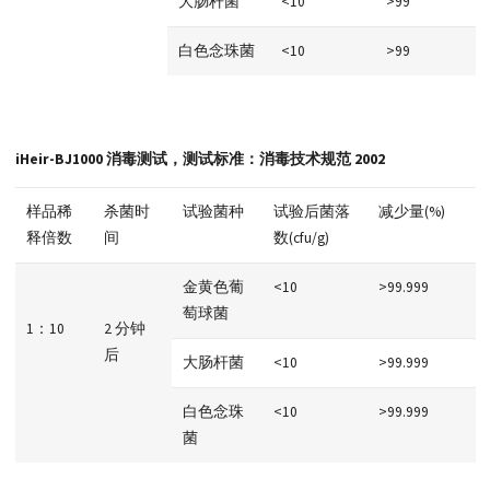
大肠杆菌
<10
>99
白色念珠菌
<10
>99
iHeir-BJ1000 消毒测试，测试标准：消毒技术规范 2002
样品稀
杀菌时
试验菌种
试验后菌落
减少量(%)
释倍数
间
数(cfu/g)
金黄色葡
<10
>99.999
萄球菌
1：10
2 分钟
后
大肠杆菌
<10
>99.999
白色念珠
<10
>99.999
菌