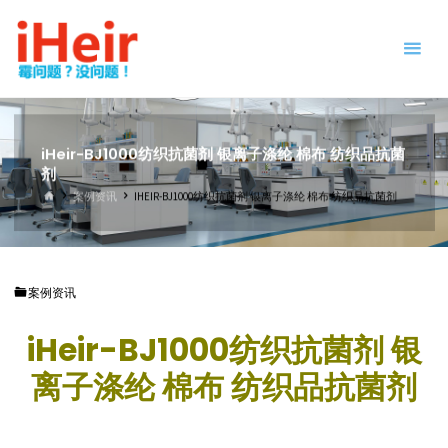
跳
防
转
霉
到
剂
内
|
容。
抗
菌
iHeir-BJ1000纺织抗菌剂 银离子涤纶 棉布 纺织品抗菌
剂
剂
|
首
案例资讯
IHEIR-BJ1000纺织抗菌剂 银离子涤纶 棉布 纺织品抗菌剂
干
页
燥
剂
|
案例资讯
防
霉
iHeir-BJ1000纺织抗菌剂 银
片
-
离子涤纶 棉布 纺织品抗菌剂
IHEIR
防霉
抗菌
供应
商