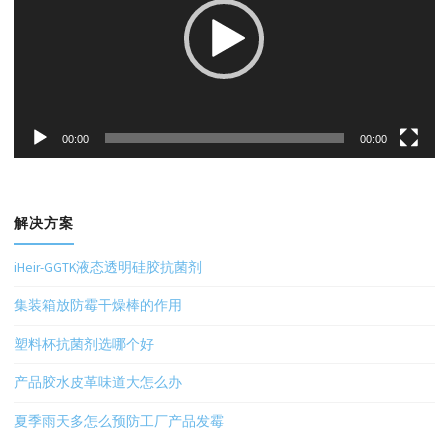
放
器
00:00
00:00
解决方案
iHeir-GGTK液态透明硅胶抗菌剂
集装箱放防霉干燥棒的作用
塑料杯抗菌剂选哪个好
产品胶水皮革味道大怎么办
夏季雨天多怎么预防工厂产品发霉