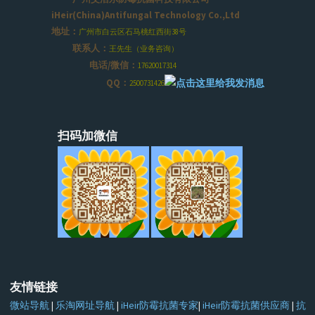
iHeir(China)Antifungal Technology Co.,Ltd
地址：
广州市白云区石马桃红西街38号
联系人：
王先生（业务咨询）
电话/微信：
17620017314
QQ：
2500731426
扫码加微信
友情链接
微站导航
|
乐淘网址导航
|
iHeir防霉抗菌专家
|
iHeir防霉抗菌供应商
|
抗