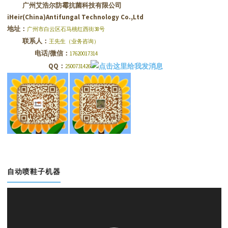
广州艾浩尔防霉抗菌科技有限公司
iHeir(China)Antifungal Technology Co.,Ltd
地址：
广州市白云区石马桃红西街38号
联系人：
王先生（业务咨询）
电话/微信：
17620017314
QQ：
2500731426
自动喷鞋子机器
视
频
播