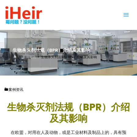
跳
防
转
霉
到
剂
内
|
容。
抗
菌
剂
生物杀灭剂法规（BPR）介绍及其影响
|
首
案例资讯
生物杀灭剂法规（BPR）介绍及其影响
页
干
燥
剂
|
案例资讯
防
霉
生物杀灭剂法规（BPR）介绍
片
-
及其影响
IHEIR
防霉
抗菌
供应
商
在欧盟，对用在人及动物，或是工业材料及制品上的，具有预