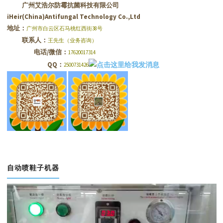
广州艾浩尔防霉抗菌科技有限公司
iHeir(China)Antifungal Technology Co.,Ltd
地址：
广州市白云区石马桃红西街38号
联系人：
王先生（业务咨询）
电话/微信：
17620017314
QQ：
2500731426
自动喷鞋子机器
视
频
播