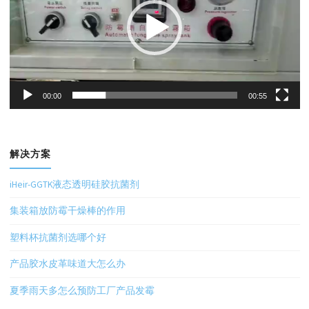
放
器
00:00
00:55
解决方案
iHeir-GGTK液态透明硅胶抗菌剂
集装箱放防霉干燥棒的作用
塑料杯抗菌剂选哪个好
产品胶水皮革味道大怎么办
夏季雨天多怎么预防工厂产品发霉