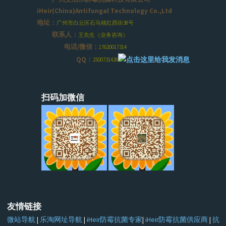
iHeir(China)Antifungal Technology Co.,Ltd
地址：
广州市白云区石马桃红西街38号
联系人：
王先生（业务咨询）
电话/微信：
17620017314
QQ：
2500731426
扫码加微信
友情链接
微站导航
|
乐淘网址导航
|
iHeir防霉抗菌专家
|
iHeir防霉抗菌供应商
|
抗