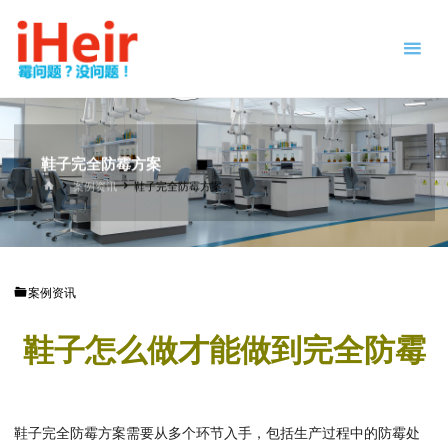
跳
防
转
霉
到
剂
内
|
容。
抗
菌
剂
鞋子完全防霉方案
|
首
案例资讯
鞋子完全防霉方案
页
干
燥
剂
|
案例资讯
防
霉
鞋子怎么做才能做到完全防霉
片
-
IHEIR
防霉
抗菌
供应
商
鞋子完全防霉方案需要从多个环节入手，包括生产过程中的防霉处