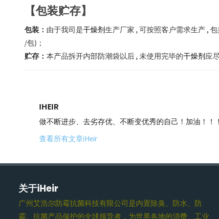
【包装贮存】
包装：
由于我司是
干燥剂
生产厂家 , 可按照客户需求生产 , 包
/包)；
贮存：
本产品拆开内部防潮袋以后 , 未使用完毕的
干燥剂
应尽
IHEIR
做不断进步、去劣存优、不断变优秀的自己！加油！！
查看所有文章iHeir
关于iHeir
广州艾浩尔防霉抗菌科技有限公司是内置除臭、防水、防
霉、抗菌产品保护的全球领导者，为世界各地的消费、工业