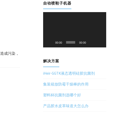
自动喷鞋子机器
视
频
播
放
器
00:00
00:00
境造成污染，
解决方案
iHeir-GGTK液态透明硅胶抗菌剂
集装箱放防霉干燥棒的作用
塑料杯抗菌剂选哪个好
产品胶水皮革味道大怎么办