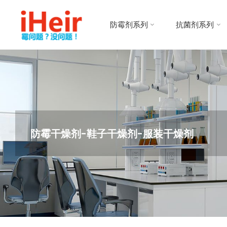
跳
防
转
霉
防霉剂系列
抗菌剂系列
到
剂
内
|
容。
抗
菌
剂
|
干
燥
防霉干燥剂-鞋子干燥剂-服装干燥剂
剂
|
防
霉
片
-
IHEIR
防霉