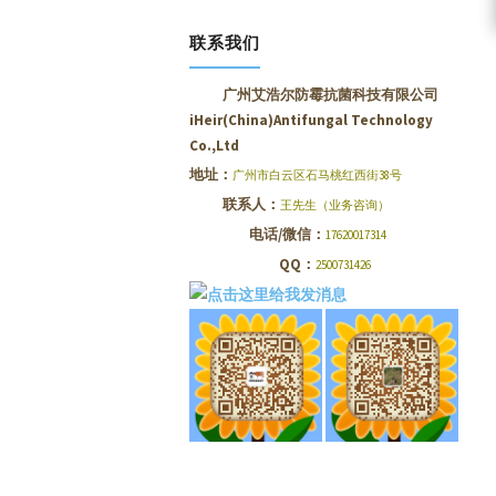
联系我们
广州艾浩尔防霉抗菌科技有限公司
iHeir(China)Antifungal Technology
Co.,Ltd
地址：
广州市白云区石马桃红西街38号
联系人：
王先生（业务咨询）
电话/微信：
17620017314
QQ：
2500731426