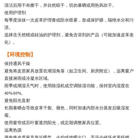
清洁后用干布擦干，并自然晾干，切勿暴晒或用热风吹干。
使用护理剂
每季度涂抹一次皮革护理膏或防水喷雾，形成保护膜，隔绝水分和污
渍。
选择含天然蜡或硅油的护理剂，避免含溶剂的产品（可能加速皮革老
化）。
【环境控制】
保持通风干燥
避免将皮质家具放置在潮湿角落（如卫生间、厨房附近），远离窗户
直接淋雨或冷凝水区域。
雨季或潮湿天气时，使用除湿机或空调除湿功能，保持室内湿度在
40%-60%。
避免阳光直射
长期暴晒会导致皮革干裂、褪色，同时加速内部水分蒸发后吸湿发
霉。
使用窗帘或百叶窗遮挡阳光，或定期调整家具位置。
远离热源
避免将皮质家具靠近暖气、火炉或地暖出口，高温会破坏皮革纤维，