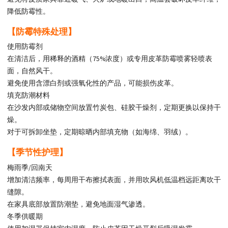
降低防霉性。
【防霉特殊处理】
使用防霉剂
在清洁后，用稀释的酒精（75%浓度）或专用皮革防霉喷雾轻喷表
面，自然风干。
避免使用含漂白剂或强氧化性的产品，可能损伤皮革。
填充防潮材料
在沙发内部或储物空间放置竹炭包、硅胶干燥剂，定期更换以保持干
燥。
对于可拆卸坐垫，定期晾晒内部填充物（如海绵、羽绒）。
【季节性护理】
梅雨季/回南天
增加清洁频率，每周用干布擦拭表面，并用吹风机低温档远距离吹干
缝隙。
在家具底部放置防潮垫，避免地面湿气渗透。
冬季供暖期