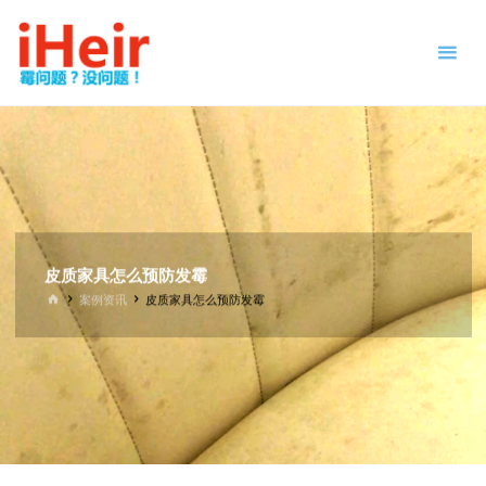
跳
防
转
霉
到
剂
内
|
容。
抗
菌
剂
|
干
燥
皮质家具怎么预防发霉
剂
|
首
案例资讯
皮质家具怎么预防发霉
页
防
霉
片
-
IHEIR
防霉
抗菌
供应
商