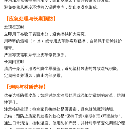
使用加湿器保持室内湿度，防止皮革因干燥开裂后吸湿发霉。
避免突然从寒冷环境移入温暖室内，防止冷凝水形成。
【应急处理与长期预防】
发现霉斑时
立即用干布吸干表面水分，避免擦拭扩大霉斑。
用稀释的酒精（1:1水）或专用皮革除霉剂轻擦，自然风干后涂抹护
理膏。
严重霉变需联系专业皮革修复服务。
长期闲置时
清洁干燥后，用透气防尘罩覆盖，避免塑料袋密封导致湿气积聚。
定期检查并通风，防止内部发霉。
【选购与材质选择】
优先选择防霉皮革：如经过纳米涂层处理或添加防霉剂的皮革，防潮
性更佳。
注意接缝处理：检查家具接缝处是否紧密，避免缝隙藏污纳垢。
总结：预防皮质家具发霉的核心是“保持干燥+定期护理+环境控制”。
通过日常清洁、控制湿度、使用防护产品，并针对季节变化调整护理