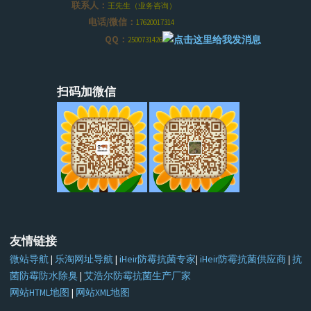
联系人：
王先生（业务咨询）
电话/微信：
17620017314
QQ：
2500731426
扫码加微信
友情链接
微站导航
|
乐淘网址导航
|
iHeir防霉抗菌专家
|
iHeir防霉抗菌供应商
|
抗
菌防霉防水除臭
|
艾浩尔防霉抗菌生产厂家
网站HTML地图
|
网站XML地图