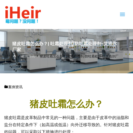
跳
防
转
霉
到
剂
内
|
容。
抗
菌
猪皮吐霜怎么办？| 吐霜处理剂/防吐霜处理剂-艾浩尔
剂
厂家
|
首
案例资讯
猪皮吐霜怎么办？| 吐霜处理剂/防吐霜处理剂-艾浩尔厂
页
干
家
燥
剂
|
案例资讯
防
霉
猪皮吐霜怎么办？
片
-
IHEIR
防霉
猪皮吐霜是皮革制品中常见的一种问题，主要是由于皮革中的油脂和
抗菌
供应
盐分在特定条件下（如高温或低温）向外迁移导致的。针对猪皮吐霜
商
的问题，可以采取以下措施进行处理：