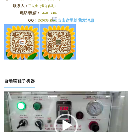
联系人：
王先生（业务咨询）
电话/微信：
17620017314
QQ：
2500731426
自动喷鞋子机器
视
频
播
放
器