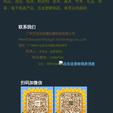
织品、涂层、纸张、粘合剂、皮革、家具、竹木、礼品、包
装、电子电器产品、五金塑胶制品、体育运动器材。
联系我们
广州艾浩尔防霉抗菌科技有限公司
iHeir(China)Antifungal Technology Co.,Ltd
地址：
广州市白云区石马桃红西街38号
联系人：
王先生（业务咨询）
电话/微信：
17620017314
QQ：
2500731426
扫码加微信