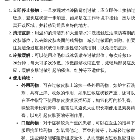
立即停止接触
：一旦发现对油漆防霉剂过敏，应立即停止接触过
敏原，避免症状进一步加重。如果是在工作环境中接触，应尽快
离开该区域，并转移到通风良好的地方。
清洁皮肤
：用温和的清洁剂和大量清水冲洗接触过油漆防霉剂的
皮肤部位，以去除皮肤表面的残留物，减少过敏原的刺激。但要
注意避免过度擦拭或使用刺激性强的清洁剂，以免损伤皮肤。
冷敷缓解
：可以使用冷毛巾或冰袋敷在过敏部位，每次冷敷15-
20分钟，每天可多次冷敷。冷敷能够收缩血管，减轻局部炎症反
应，缓解皮肤过敏引起的瘙痒、红肿等不适症状。
使用药物
：
外用药物
：可在过敏皮肤上涂抹一些外用药物，如炉甘石洗
剂，具有止痒、收敛的作用。如果过敏症状较严重，还可以
在医生指导下使用糖皮质激素类药膏，如氢化可的松乳膏、
糠酸莫米松乳膏等，但需注意避免大面积长期使用激素类药
膏，以免引起皮肤萎缩等副作用。
口服药物
：对于症状较为严重的患者，可以在医生的指导下
服用抗组胺药物，如氯雷他定、西替利嗪等，以减轻过敏症
状。这些药物能够阻断组胺受体，从而缓解因过敏反应引起