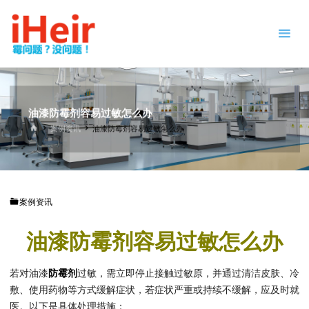
跳
防
转
霉
到
剂
内
|
容。
抗
菌
剂
油漆防霉剂容易过敏怎么办
|
首
案例资讯
油漆防霉剂容易过敏怎么办
页
干
燥
剂
|
案例资讯
防
霉
油漆防霉剂容易过敏怎么办
片
-
IHEIR
防霉
若对油漆
防霉剂
过敏，需立即停止接触过敏原，并通过清洁皮肤、冷
抗菌
供应
敷、使用药物等方式缓解症状，若症状严重或持续不缓解，应及时就
商
医。以下是具体处理措施：