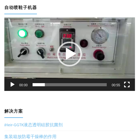
自动喷鞋子机器
视
频
播
放
器
00:00
00:55
解决方案
iHeir-GGTK液态透明硅胶抗菌剂
集装箱放防霉干燥棒的作用