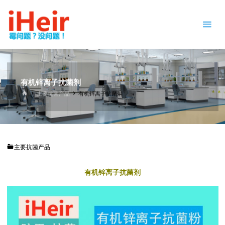
跳
防
转
霉
到
剂
内
|
容。
抗
菌
剂
有机锌离子抗菌剂
|
首
主要抗菌产品
有机锌离子抗菌剂
页
干
燥
剂
|
主要抗菌产品
防
霉
有机锌离子抗菌剂
片
-
IHEIR
防霉
抗菌
供应
商