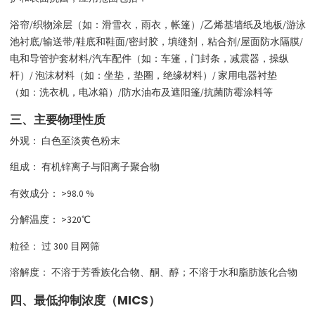
浴帘/织物涂层（如：滑雪衣，雨衣，帐篷）/乙烯基墙纸及地板/游泳
池衬底/输送带/鞋底和鞋面/密封胶，填缝剂，粘合剂/屋面防水隔膜/
电和导管护套材料/汽车配件（如：车篷，门封条，减震器，操纵
杆）/ 泡沫材料（如：坐垫，垫圈，绝缘材料）/ 家用电器衬垫
（如：洗衣机，电冰箱）/防水油布及遮阳篷/抗菌防霉涂料等
三、主要物理性质
外观： 白色至淡黄色粉末
组成： 有机锌离子与阳离子聚合物
有效成分： >98.0 %
分解温度： >320℃
粒径： 过 300 目网筛
溶解度： 不溶于芳香族化合物、酮、醇；不溶于水和脂肪族化合物
四、最低抑制浓度（MICS）