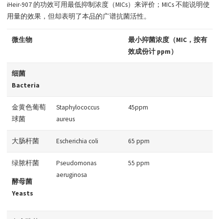
iHeir-907 的功效可用最低抑制浓度（MICs）来评价；MICs 不能说明使
用量的效果，但却表明了本品的广谱抗菌活性。
微生物
最小抑菌浓度
（MIC
，按有
效成份计
ppm）
细菌
Bacteria
金黄色葡萄
Staphylococcus
45ppm
球菌
aureus
大肠杆菌
Escherichia coli
65 ppm
绿脓杆菌
Pseudomonas
55 ppm
aeruginosa
酵母菌
Yeasts