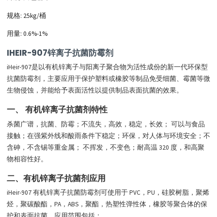
规格: 25kg/桶
用量: 0.6%-1%
IHEIR-907锌离子抗菌防霉剂
iHeir-907是以有机锌离子与阳离子聚合物为活性成份的新一代环保型
抗菌防霉剂，主要应用于保护塑料或橡胶等制品免受细菌、霉菌等微
生物侵蚀，并能给予表面活性以提供制品表面抗菌的效果。
一、 有机锌离子抗菌剂特性
杀菌广谱，抗菌、防霉；不流失，高效，稳定，长效； 可以与食品
接触；在强紫外线和酸雨条件下稳定；环保，对人体与环境安全；不
含砷，不含锡等重金属； 不挥发，不变色；耐高温 320 度，和高聚
物相容性好。
二、有机锌离子抗菌剂应用
iHeir-907 有机锌离子
抗菌
防霉剂可使用于 PVC，PU，硅胶树脂，聚烯
烃，聚碳酸酯，PA，ABS，聚酯，热塑性弹性体，橡胶等聚合体的保
护和表面
抗菌
，应用范围包括：