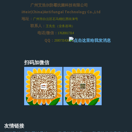
广州艾浩尔防霉抗菌科技有限公司
iHeir(China)Antifungal Technology Co.,Ltd
地址：
广州市白云区石马桃红西街38号
联系人：
王先生（业务咨询）
电话/微信：
17620017314
QQ：
2500731426
扫码加微信
友情链接