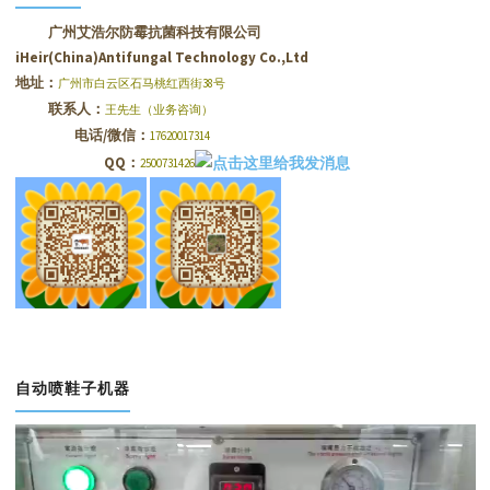
广州艾浩尔防霉抗菌科技有限公司
iHeir(China)Antifungal Technology Co.,Ltd
地址：
广州市白云区石马桃红西街38号
联系人：
王先生（业务咨询）
电话/微信：
17620017314
QQ：
2500731426
自动喷鞋子机器
视
频
播