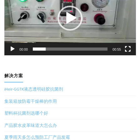
放
器
00:00
00:55
解决方案
iHeir-GGTK液态透明硅胶抗菌剂
集装箱放防霉干燥棒的作用
塑料杯抗菌剂选哪个好
产品胶水皮革味道大怎么办
夏季雨天多怎么预防工厂产品发霉