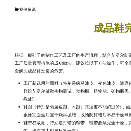
抗菌
供应
案例资讯
商
成品鞋
根据一般鞋子的制作工艺及工厂的生产流程，结合艾浩尔防霉系
工厂质量管理措施的成功做法，建议按以下方法操作，可全
全解决成品鞋发霉的危害。
工厂新选用的面料（特别是疯马油皮、变色油皮、油磨
样给艾浩尔做微生物测试，动物脂、植物脂、矿物脂类
殊处理。
鞋跟（特别是包层皮跟、木跟）其湿度不能超过9%，如
跟涂完面油后需干燥再抛蜡，以预防打蜡后不易干燥导
鞋带易吸潮，特别是打蜡的鞋带，鞋带必须完全干燥，
匀，建议加大剂量反复一次）。