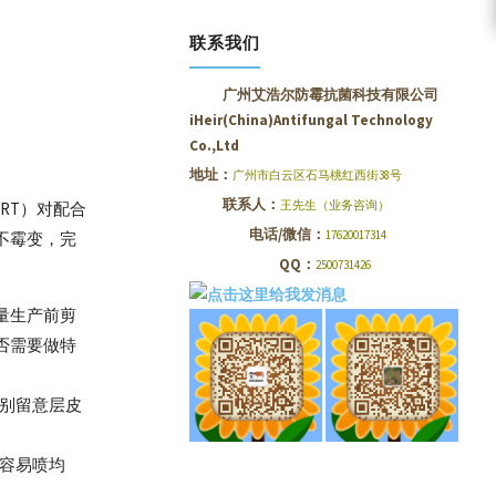
联系我们
广州艾浩尔防霉抗菌科技有限公司
iHeir(China)Antifungal Technology
Co.,Ltd
地址：
广州市白云区石马桃红西街38号
联系人：
王先生（业务咨询）
RT）对配合
电话/微信：
17620017314
不霉变，完
QQ：
2500731426
量生产前剪
否需要做特
特别留意层皮
容易喷均