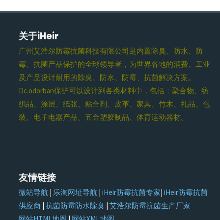
关于iHeir
广州艾浩尔防霉抗菌科技有限公司是内置除臭、防水、防
霉、抗菌产品保护的全球领导者，为世界各地的消费、工业
及产品设计耐用的除臭、防水、防霉、抗菌解决方案。
Dc.odorban保护可以设计到各类材料中，包括：聚合物、纺
织品、涂层、纸张、粘合剂、皮革、家具、竹木、礼品、包
装、电子电器产品、五金塑胶制品、体育运动器材。
友情链接
微站导航
|
乐淘网址导航
|
iHeir防霉抗菌专家
|
iHeir防霉抗菌
供应商
|
抗菌防霉防水除臭
|
艾浩尔防霉抗菌生产厂家
网站HTML地图
|
网站XML地图