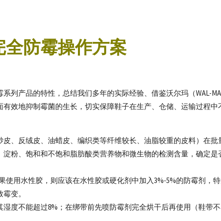
完全防霉操作方案
列产品的特性，总结我们多年的实际经验、借鉴沃尔玛（WAL-MA
面有效地抑制霉菌的生长，切实保障鞋子在生产、仓储、运输过程中
砂皮、反绒皮、油蜡皮、编织类等纤维较长、油脂较重的皮料）在批
、淀粉、饱和和不饱和脂肪酸类营养物和微生物的检测含量，确定是
果使用水性胶，则应该在水性胶或硬化剂中加入3%-5%的防霉剂，
致霉变。
其湿度不能超过8%；在绑带前先喷防霉剂完全烘干后再使用（鞋带不