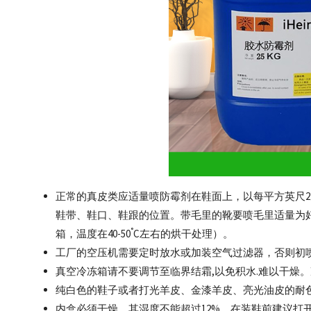
正常的真皮类应适量喷防霉剂在鞋面上，以每平方英尺
鞋带、鞋口、鞋跟的位置。带毛里的靴要喷毛里适量为好
°
箱，温度在40-50
C左右的烘干处理）。
工厂的空压机需要定时放水或加装空气过滤器，否则初
真空冷冻箱请不要调节至临界结霜,以免积水.难以干燥
纯白色的鞋子或者打光羊皮、金漆羊皮、亮光油皮的耐
内盒必须干燥，其湿度不能超过12%，在装鞋前建议打