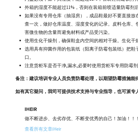
外箱的湿度不能超过11%，否则在装箱前喷适量防霉剂
如果没有专用仓库（抽湿房），成品鞋最好不要直接放在
查一次，做好仓库温度、湿度变化的记录。皮料仓库、
害微生物的含量而避免材料或产品受污染。
使用生化干燥剂，确保鞋盒内空间的相对干燥。生化干
选用具有抑菌作用的包装纸（阳离子防霉包装纸）把鞋
口。
注意货柜车是否干净,漏水,必要时使用货柜车专用防霉剂
备注：
建议培训专业人员负责防霉处理，以期望防霉措施能
如有其它疑问，我司可提供技术支持与专业指导，也可派专
IHEIR
做不断进步、去劣存优、不断变优秀的自己！加油！！
查看所有文章iHeir