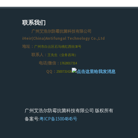
联系我们
广州艾浩尔防霉抗菌科技有限公司
iHeir(China)Antifungal Technology Co.,Ltd
地址：
广州市白云区石马桃红西街38号
联系人：
王先生（业务咨询）
电话/微信：
17620017314
QQ：
2500731426
广州艾浩尔防霉抗菌科技有限公司 版权所有
备案号:
粤ICP备15004845号