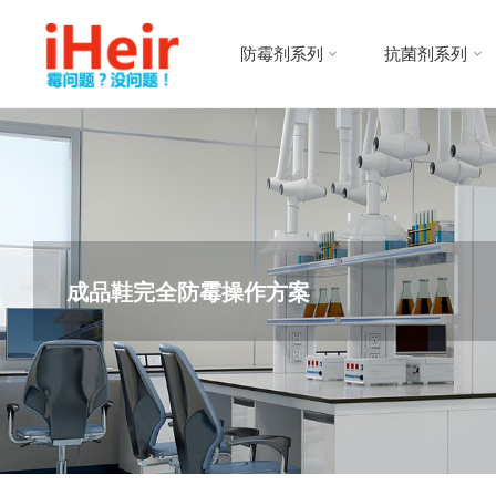
跳
防
转
霉
防霉剂系列
抗菌剂系列
到
剂
内
|
容。
抗
菌
剂
|
干
燥
成品鞋完全防霉操作方案
剂
|
防
霉
片
-
IHEIR
防霉