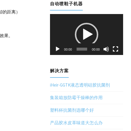
自动喷鞋子机器
却的距离）
视
频
播
效果。
放
器
00:00
00:00
解决方案
iHeir-GGTK液态透明硅胶抗菌剂
集装箱放防霉干燥棒的作用
塑料杯抗菌剂选哪个好
产品胶水皮革味道大怎么办