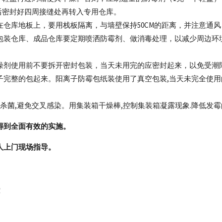
后密封好四周接缝处再转入专用仓库。
仓库地板上，要用栈板隔离，与墙壁保持50CM的距离，并注意通风
包装仓库、成品仓库要定期喷洒防霉剂、做消毒处理，以减少周边环
燥剂使用前不要拆开密封包装，当天未用完的应密封起来，以免受潮
子完整的包起来。阳离子防霉包纸装使用了真空包装,当天未完全使用
杀菌,避免交叉感染。用集装箱干燥棒,控制集装箱凝露现象.降低发
得到全面有效的实施。
人上门现场指导。
！