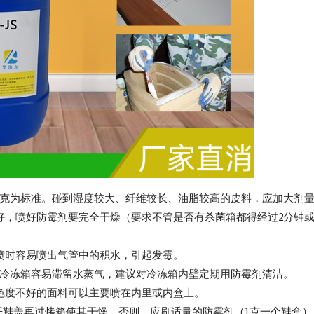
2克为标准。碰到湿度较大、纤维较长、油脂较高的皮料，应加大剂
，喷好防霉剂要完全干燥（要求不管是否有杀菌箱都得经过2分钟或
喷时容易喷出气管中的积水，引起发霉。
。冷冻箱容易滞留水蒸气，建议对冷冻箱内壁定期用防霉剂清洁。
色度不好的面料可以主要喷在内里或内盒上。
开鞋盖再过烤箱使其干燥。否则，应刷适量的防霉剂（1克一个鞋盒）