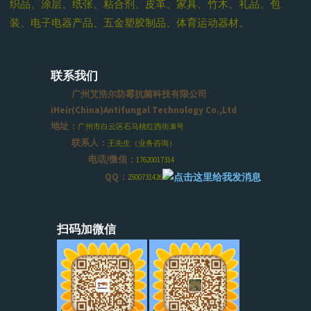
织品、涂层、纸张、粘合剂、皮革、家具、竹木、礼品、包
装、电子电器产品、五金塑胶制品、体育运动器材。
联系我们
广州艾浩尔防霉抗菌科技有限公司
iHeir(China)Antifungal Technology Co.,Ltd
地址：
广州市白云区石马桃红西街38号
联系人：
王先生（业务咨询）
电话/微信：
17620017314
QQ：
2500731426
扫码加微信