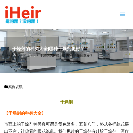
跳
防
转
霉
到
剂
内
|
容。
抗
菌
剂
干燥剂的种类大全|哪种干燥剂更好？
|
首
案例资讯
干燥剂的种类大全|哪种干燥剂更好？
页
干
燥
剂
|
案例资讯
防
霉
干燥剂
片
-
IHEIR
【干燥剂的种类大全】
防霉
抗菌
供应
市面上的干燥剂种类真可谓是货色繁多，五花八门，格式各样款式层
商
出不穷，让你看的眼花缭乱。我们见过的干燥剂有硅胶干燥剂、医疗