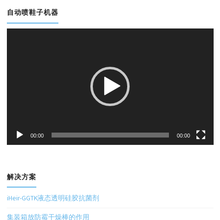
自动喷鞋子机器
视
频
播
放
器
00:00
00:00
解决方案
iHeir-GGTK液态透明硅胶抗菌剂
集装箱放防霉干燥棒的作用