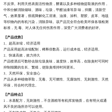
不反弹。利用天然表面活性物质，酵素以及多种植物提取液的作用，
中和分解消除烟味、酒味，垃圾，甲醛油漆等异 味，抑菌，清新空
气，效果显著，彻底降解化工溶液、油漆、涂料、塑胶、皮革、地毯
等织物内的有机污染，消除异味。该产品完全符合欧美环保各项检测
标准，无 毒、对人体无任何伤害作用，深受广大消费者的好评。
【产品优势】
1、超高浓缩，经济适用
产品采用超高浓缩配制，稀释倍数高，运行成本低，经济适用。
2、快速高效，效力持久
产品喷洒后可数秒去除垃圾臭味，速度快，效率高，在除臭时可同时
抑制细菌的生长、繁殖，使除臭维持时间更长。
3、天然环保，安全放心
产品从多种植物萃取，无毒、无可燃性、无腐蚀性、无刺激性、天然
环保，符合时代理念。
【产品特点】
1．水基配方，无刺激性，不含酒精等有机挥发物质，在有明火或通
风不良的场所亦可以使用。