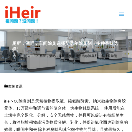
跳
防
转
霉
到
剂
内
|
容。
抗
菌
厕所，酒吧，车间除臭选择艾浩尔除臭剂（多种香味选
剂
择）
|
首
案例资讯
厕所，酒吧，车间除臭选择艾浩尔除臭剂（多种香味选
页
干
择）
燥
剂
|
案例资讯
防
霉
iHeir- CC除臭剂是天然植物提取液、缩氨酸酵素、纳米微生物除臭胶
片
-
元体、10万级中和调节素的复合体，为生物触媒系统， 使用后能在
IHEIR
防霉
土壤中完全退化、分解，安全无残留物，并且可以促进有益细菌生
抗菌
长，将油脂堆积物或污染物质分解、乳化，并促进氧化而达到除臭的
供应
商
效果，瞬间中和去 除各种臭味和其它微生物的异味，且效果持久，