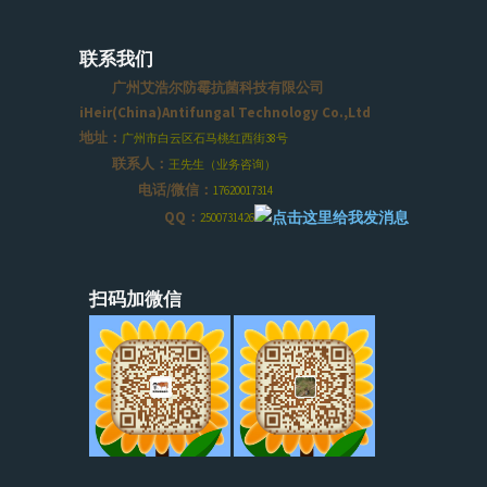
联系我们
广州艾浩尔防霉抗菌科技有限公司
iHeir(China)Antifungal Technology Co.,Ltd
地址：
广州市白云区石马桃红西街38号
联系人：
王先生（业务咨询）
电话/微信：
17620017314
QQ：
2500731426
扫码加微信