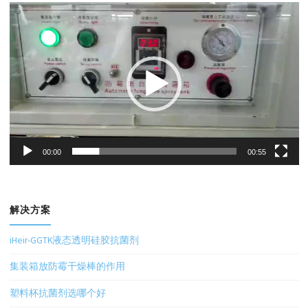
视
频
播
放
器
00:00
00:55
解决方案
iHeir-GGTK液态透明硅胶抗菌剂
集装箱放防霉干燥棒的作用
塑料杯抗菌剂选哪个好