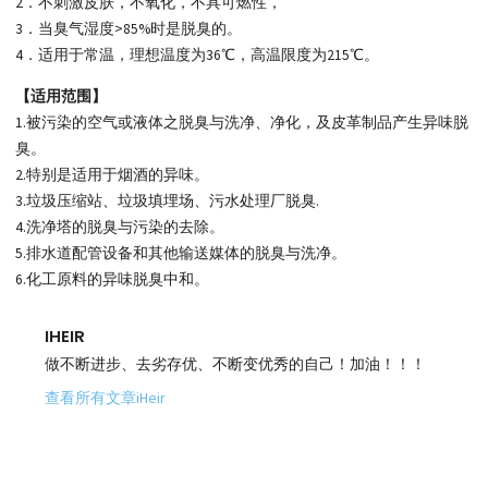
2．不刺激皮肤，不氧化，不具可燃性，
3．当臭气湿度>85%时是脱臭的。
4．适用于常温，理想温度为36℃，高温限度为215℃。
【适用范围】
1.被污染的空气或液体之脱臭与洗净、净化，及皮革制品产生异味脱
臭。
2.特别是适用于烟酒的异味。
3.垃圾压缩站、垃圾填埋场、污水处理厂脱臭.
4.洗净塔的脱臭与污染的去除。
5.排水道配管设备和其他输送媒体的脱臭与洗净。
6.化工原料的异味脱臭中和。
IHEIR
做不断进步、去劣存优、不断变优秀的自己！加油！！！
查看所有文章iHeir